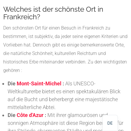
Welches ist der schönste Ort in
Frankreich?
Den schönsten Ort für einen Besuch in Frankreich zu
bestimmen, ist subjektiv, da jeder seine eigenen Kriterien und
Vorlieben hat. Dennoch gibt es einige bemerkenswerte Orte,
die natürliche Schönheit, kulturellen Reichtum und
historisches Erbe miteinander verbinden. Zu den wichtigsten
gehören :
Die
Mont-Saint-Michel
:
Als UNESCO-
Weltkulturerbe bietet es einen spektakulären Blick
NL
auf die Bucht und beherbergt eine majestätische
EN
mittelalterliche Abtei.
FR
Die
Côte d'Azur
:
Mit ihrer glamourösen und
sonnigen Atmosphäre ist diese Region berühmt für
DE
ihre Strände, charmanten Städte und mediterranen