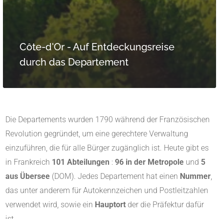
Côte-d'Or - Auf Entdeckungsreise
durch das Departement
Die Departements wurden 1790 während der Französischen
Revolution gegründet, um eine gerechtere Verwaltung
einzuführen, die für alle Bürger zugänglich ist. Heute gibt es
in Frankreich
101 Abteilungen
:
96 in der Metropole
und
5
aus Übersee
(DOM). Jedes Departement hat einen
Nummer
,
das unter anderem für Autokennzeichen und Postleitzahlen
verwendet wird, sowie ein
Hauptort
der die Präfektur dafür
ist.