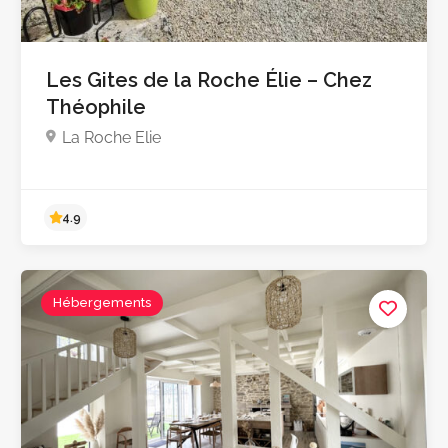
Les Gites de la Roche Élie – Chez
Théophile
Pas encore d'avis
La Roche Elie
Hébergements