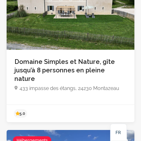
Domaine Simples et Nature, gîte
jusqu’à 8 personnes en pleine
nature
Pas encore d'avis
433 impasse des étangs, 24230 Montazeau
NL
DE
EN
FR
Hébergements