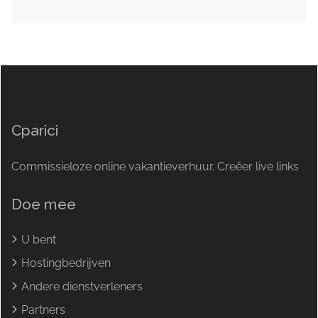
Cparici
Commissieloze online vakantieverhuur. Creëer live links
Doe mee
U bent
Hostingbedrijven
Andere dienstverleners
Partners