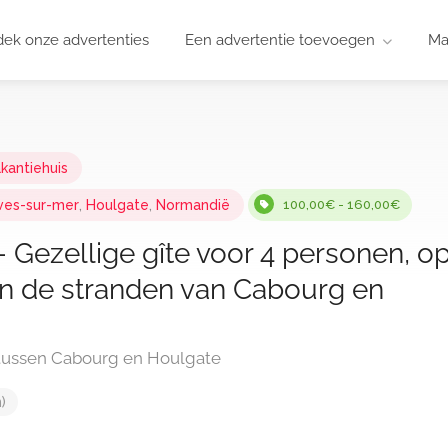
ek onze advertenties
Een advertentie toevoegen
Ma
kantiehuis
ves-sur-mer
,
Houlgate
,
Normandië
100,00€ - 160,00€
 Gezellige gîte voor 4 personen, o
n de stranden van Cabourg en
 tussen Cabourg en Houlgate
)