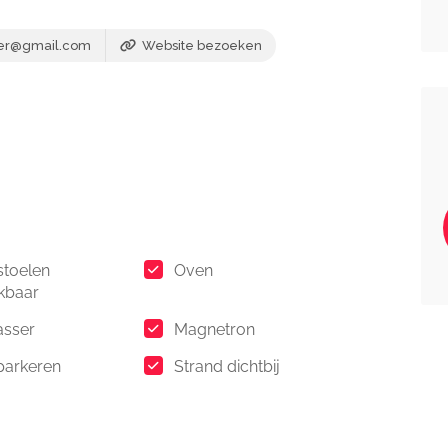
er@gmail.com
Website bezoeken
stoelen
Oven
kbaar
asser
Magnetron
 parkeren
Strand dichtbij