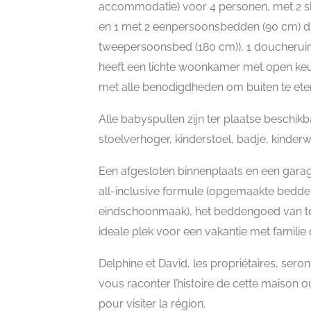
accommodatie) voor 4 personen, met 2 s
en 1 met 2 eenpersoonsbedden (90 cm) 
tweepersoonsbed (180 cm)), 1 doucheruimt
heeft een lichte woonkamer met open keuk
met alle benodigdheden om buiten te ete
Alle babyspullen zijn ter plaatse beschikbaa
stoelverhoger, kinderstoel, badje, kinderw
Een afgesloten binnenplaats en een gara
all-inclusive formule (opgemaakte bedden
eindschoonmaak), het beddengoed van topk
ideale plek voor een vakantie met familie 
Delphine et David, les propriétaires, seront
vous raconter l’histoire de cette maison
pour visiter la région.