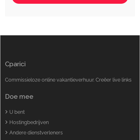
Cparici
Commissieloze online vakantieverhuur. Creëer live links
Doe mee
U bent
Hostingbedrijven
Andere dienstverleners