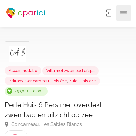
Accommodatie
Villa met zwembad of spa
Brittany
,
Concarneau
,
Finistère
,
Zuid-Finistère
230,00€ - 0,00€
Perle Huis 6 Pers met overdekt
zwembad en uitzicht op zee
Concarneau, Les Sables Blancs