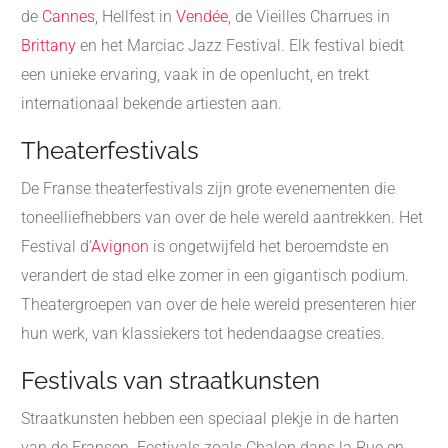
de
Cannes
, Hellfest in
Vendée
, de Vieilles Charrues in
Brittany
en het Marciac Jazz Festival. Elk festival biedt
een unieke ervaring, vaak in de openlucht, en trekt
internationaal bekende artiesten aan.
Theaterfestivals
De Franse theaterfestivals zijn grote evenementen die
toneelliefhebbers van over de hele wereld aantrekken. Het
Festival d’
Avignon
is ongetwijfeld het beroemdste en
verandert de stad elke zomer in een gigantisch podium.
Theatergroepen van over de hele wereld presenteren hier
hun werk, van klassiekers tot hedendaagse creaties.
Festivals van straatkunsten
Straatkunsten hebben een speciaal plekje in de harten
van de Fransen. Festivals zoals Chalon dans la Rue en