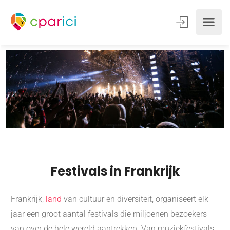
Festivals in Frankrijk
Frankrijk,
land
van cultuur en diversiteit, organiseert elk
jaar een groot aantal festivals die miljoenen bezoekers
van over de hele wereld aantrekken. Van muziekfestivals