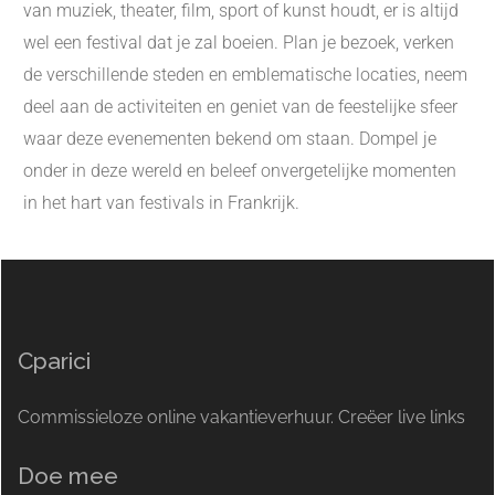
van muziek, theater, film, sport of kunst houdt, er is altijd
wel een festival dat je zal boeien. Plan je bezoek, verken
de verschillende steden en emblematische locaties, neem
deel aan de activiteiten en geniet van de feestelijke sfeer
waar deze evenementen bekend om staan. Dompel je
onder in deze wereld en beleef onvergetelijke momenten
in het hart van festivals in Frankrijk.
Cparici
Commissieloze online vakantieverhuur. Creëer live links
Doe mee