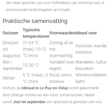
die meer geschikt zijn voor liefhebbers van winterse rust of
besneeuwde landschappen op hoogte.
Praktische samenvatting
Typische
Seizoen
Voorwaarden
Ideaal voor
temperaturen
Eind juni
21-24 °C
Zonnig, af en
Festivals, wande
tot
(max), 10-12
toe
toerisme
augustus
°C (min)
stormachtig
Mei /
Variabel (wat
Wandelen, cultur
15-20 °C
september
regen)
bezoeken
5 °C (max), -2
Koud, soms
Winterontdekkin
Winter
°C (min)
sneeuw
kalm
Kortom, de
klimaat in Le Puy-en-Velay
wordt gekenmerkt
door strenge winters en een mooi zomerseizoen, ideaal
vanaf
Juni tot september
om optimaal te genieten van ons