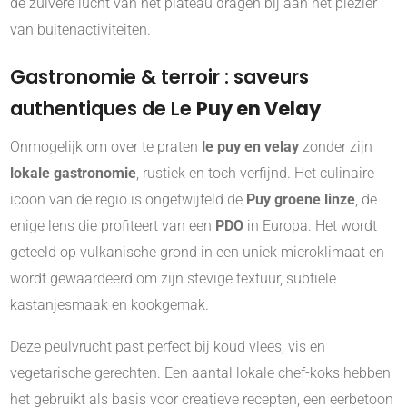
de zuivere lucht van het plateau dragen bij aan het plezier
van buitenactiviteiten.
Gastronomie & terroir : saveurs
authentiques de Le
Puy en Velay
Onmogelijk om over te praten
le puy en velay
zonder zijn
lokale gastronomie
, rustiek en toch verfijnd. Het culinaire
icoon van de regio is ongetwijfeld de
Puy groene linze
, de
enige lens die profiteert van een
PDO
in Europa. Het wordt
geteeld op vulkanische grond in een uniek microklimaat en
wordt gewaardeerd om zijn stevige textuur, subtiele
kastanjesmaak en kookgemak.
Deze peulvrucht past perfect bij koud vlees, vis en
vegetarische gerechten. Een aantal lokale chef-koks hebben
het gebruikt als basis voor creatieve recepten, een eerbetoon