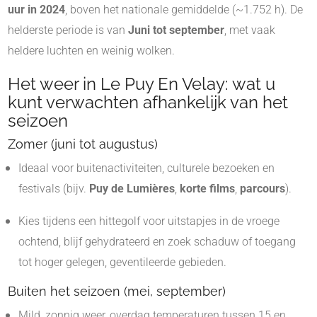
uur in 2024
, boven het nationale gemiddelde (~1.752 h)
.
De
helderste periode is van
Juni tot september
, met vaak
heldere luchten en weinig wolken
.
Het weer in Le Puy En Velay: wat u
kunt verwachten afhankelijk van het
seizoen
Zomer (juni tot augustus)
Ideaal voor buitenactiviteiten, culturele bezoeken en
festivals (bijv.
Puy de Lumières
,
korte films
,
parcours
).
Kies tijdens een hittegolf voor uitstapjes in de vroege
ochtend, blijf gehydrateerd en zoek schaduw of toegang
tot hoger gelegen, geventileerde gebieden.
Buiten het seizoen (mei, september)
Mild, zonnig weer, overdag temperaturen tussen 15 en