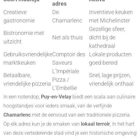
adres
Creatieve
De
Inventieve keuken
gastronomie
Chamarlenc
met Michelinster
Gezellige sfeer,
Bistronomie met
Net als thuis
dicht bij de
uitzicht
kathedraal
Gebruiksvriendelijke
Comptoir des
Lokale producten
marktkeuken
Saveurs
goed bereid
L'Impériale
Betaalbare,
Snel, lage prijzen,
Pizza /
vriendelijke pizzeria
vriendelijk onthaal
L'Embellie
In een notendop,
Puy-en-Velay
biedt een scala aan culinaire
hoogstandjes voor ieders smaak, van de verfijnde
Chamarlenc
met de eenvoud van een traditionele pizzeria.
Op elk adres kun je de smaken van
lokaal terroir
, In het hart
van deze vertederende stad vind je een historische omgeving