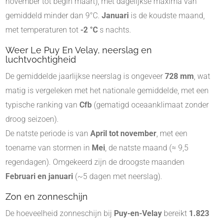
november tot begin maart), met dagelijkse maxima van
gemiddeld minder dan 9°C.
Januari
is de koudste maand,
met temperaturen tot
-2 °C
s nachts
.
Weer Le Puy En Velay, neerslag en
luchtvochtigheid
De gemiddelde jaarlijkse neerslag is ongeveer
728 mm
, wat
matig is vergeleken met het nationale gemiddelde, met een
typische ranking van
Cfb
(gematigd oceaanklimaat zonder
droog seizoen)
.
De natste periode is van
April tot november
, met een
toename van stormen in
Mei
, de natste maand (≈ 9,5
regendagen). Omgekeerd zijn de droogste maanden
Februari en januari
(~5 dagen met neerslag)
.
Zon en zonneschijn
De hoeveelheid zonneschijn bij
Puy-en-Velay
bereikt
1.823