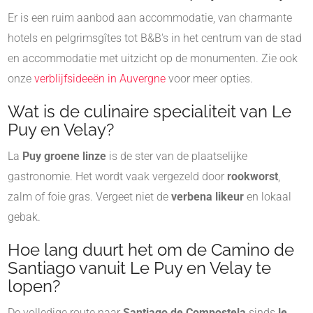
Er is een ruim aanbod aan accommodatie, van charmante
hotels en pelgrimsgîtes tot B&B's in het centrum van de stad
en accommodatie met uitzicht op de monumenten. Zie ook
onze
verblijfsideeën in Auvergne
voor meer opties.
Wat is de culinaire specialiteit van Le
Puy en Velay?
La
Puy groene linze
is de ster van de plaatselijke
gastronomie. Het wordt vaak vergezeld door
rookworst
,
zalm of foie gras. Vergeet niet de
verbena likeur
en lokaal
gebak.
Hoe lang duurt het om de Camino de
Santiago vanuit Le Puy en Velay te
lopen?
De volledige route naar
Santiago de Compostela
sinds
le