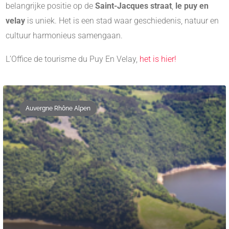
belangrijke positie op de
Saint-Jacques straat
,
le puy en
velay
is uniek. Het is een stad waar geschiedenis, natuur en
cultuur harmonieus samengaan.
L’Office de tourisme du Puy En Velay,
het is hier!
Auvergne Rhône Alpen