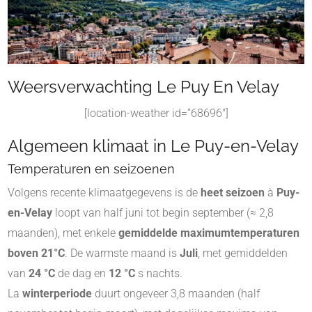
Weersverwachting Le Puy En Velay
[location-weather id=”68696″]
Algemeen klimaat in Le Puy-en-Velay
Temperaturen en seizoenen
Volgens recente klimaatgegevens is de
heet seizoen
à
Puy-
en-Velay
loopt van half juni tot begin september (≈ 2,8
maanden), met enkele
gemiddelde maximumtemperaturen
boven 21°C
. De warmste maand is
Juli
, met gemiddelden
van
24 °C
de dag en
12 °C
s nachts
.
La
winterperiode
duurt ongeveer 3,8 maanden (half