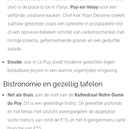
ster) is de place to be in Parijs.
Puy-en-Velay
voor een
verfijnde, creatieve keuken. Chef-kok Yoan Delorme creëert
subtiele gerechten zoals een tartelette in pissaladière-stijl
of een opnieuw bekeken schotel van varkensschenkel met
romige polenta, gefermenteerde granen en een gedurfde
salade.
.
Emotie
, ook in Le Puy, biedt moderne gerechten tegen
betaalbare prijzen in een warme, eigentijdse omgeving.
.
Bistronomie en gezellig tafelen
Net als thuis
, aan de voet van de
Kathedraal Notre-Dame
du Puy
, Dit is een geweldige bistro. De gewelfde plafonds
en het terras met uitzicht weerspiegelen de dagelijkse
vaste menu's van rond de €15, en het 6-gangenmenu carte
blanche van €55.
.