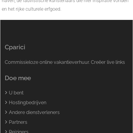
haven, de fauvistische kunstenaars die hier inspiratie vonden
en het rijke culturele erfgoed.
Cparici
Commissieloze online vakantieverhuur. Creëer live links
Doe mee
U bent
Hostingbedrijven
Andere dienstverleners
Partners
Reizigers