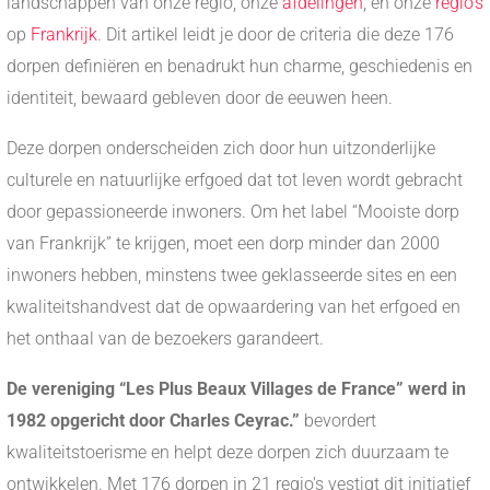
landschappen van onze regio, onze
afdelingen
, en onze
regio's
op
Frankrijk
. Dit artikel leidt je door de criteria die deze 176
dorpen definiëren en benadrukt hun charme, geschiedenis en
identiteit, bewaard gebleven door de eeuwen heen.
Deze dorpen onderscheiden zich door hun uitzonderlijke
culturele en natuurlijke erfgoed dat tot leven wordt gebracht
door gepassioneerde inwoners. Om het label “Mooiste dorp
van Frankrijk” te krijgen, moet een dorp minder dan 2000
inwoners hebben, minstens twee geklasseerde sites en een
kwaliteitshandvest dat de opwaardering van het erfgoed en
het onthaal van de bezoekers garandeert.
De vereniging “Les Plus Beaux Villages de France” werd in
1982 opgericht door Charles Ceyrac.”
bevordert
kwaliteitstoerisme en helpt deze dorpen zich duurzaam te
ontwikkelen. Met 176 dorpen in 21 regio's vestigt dit initiatief