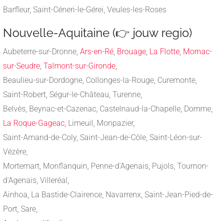
Barfleur, Saint-Céneri-le-Gérei, Veules-les-Roses
Nouvelle-Aquitaine (👉 jouw regio)
Aubeterre-sur-Dronne,
Ars-en-Ré
,
Brouage
,
La Flotte
,
Mornac-
sur-Seudre
,
Talmont-sur-Gironde
,
Beaulieu-sur-Dordogne, Collonges-la-Rouge, Curemonte,
Saint-Robert, Ségur-le-Château, Turenne,
Belvès, Beynac-et-Cazenac, Castelnaud-la-Chapelle, Domme,
La Roque-Gageac
, Limeuil, Monpazier,
Saint-Amand-de-Coly, Saint-Jean-de-Côle, Saint-Léon-sur-
Vézère,
Mortemart, Monflanquin, Penne-d'Agenais, Pujols, Tournon-
d'Agenais, Villeréal,
Ainhoa, La Bastide-Clairence, Navarrenx, Saint-Jean-Pied-de-
Port, Sare,