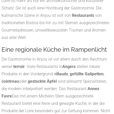
Loire ist mehr als nur ein architektonischer und kultureller
Schatz: Sie ist auch eine Hochburg der Gastronomie. Die
kulinarische Szene in Anjou ist voll von
Restaurants
von
traditionellen Bistros bis hin zu mit Sternen ausgezeichneten
Gourmetadressen, umweltbewussten Tischen und Aromen
aus aller Welt.
Eine regionale Küche im Rampenlicht
Die Gastronomie in Anjou ist vor allem durch den Reichtum
seiner
terroir
. Viele Restaurants in
Angers
stellen lokale
Produkte in den Vordergrund:
rillauds
,
gefüllte Galipetten
,
cointreau
oder
gestockte Äpfel
sind allesamt Spezialitäten,
die modern interpretiert werden. Das Restaurant
Annes
Favre
Das mit einem Michelin-Stern ausgezeichnete
Restaurant bietet eine feine und gewagte Küche, in der die
Produkte der Loire besonders gut zur Geltung kommen. Nicht