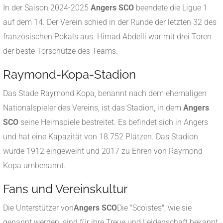
In der Saison 2024-2025
Angers SCO
beendete die Ligue 1
auf dem 14.
Der Verein schied in der Runde der letzten 32 des
französischen Pokals aus.
Himad Abdelli war mit drei Toren
der beste Torschütze des Teams.
​
Raymond-Kopa-Stadion
Das Stade Raymond Kopa, benannt nach dem ehemaligen
Nationalspieler des Vereins, ist das Stadion, in dem
Angers
SCO
seine Heimspiele bestreitet.
Es befindet sich in Angers
und hat eine Kapazität von 18.752 Plätzen.
Das Stadion
wurde 1912 eingeweiht und 2017 zu Ehren von Raymond
Kopa umbenannt.
​
Fans und Vereinskultur
Die Unterstützer von
Angers SCO
Die "Scoïstes", wie sie
genannt werden, sind für ihre Treue und Leidenschaft bekannt.