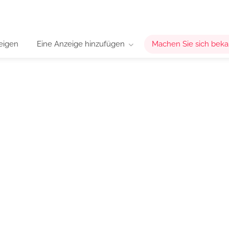
eigen
Eine Anzeige hinzufügen
Machen Sie sich beka
nternetseiten
reien und Gastgeber
 und erhalten Sie Live-Buchungen!