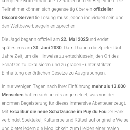
komplette Box enthält alle 12 Rätsel und ein Begleitheft. Die
Teilnehmer können sich gegenseitig über ein
offizieller
Discord-Server
Die Lösung muss jedoch individuell sein und
den Wettbewerbsregeln entsprechen.
Die Jagd begann offiziell am
22. Mai 2025
und endet
spätestens am
30. Juni 2030
. Damit haben die Spieler fünf
Jahre Zeit, um die Hinweise zu entschlüsseln, den Ort des
Schatzes zu lokalisieren und zu graben - unter strikter
Einhaltung der örtlichen Gesetze zu Ausgrabungen.
In nur wenigen Tagen nach ihrer Einführung
mehr als 13.000
Menschen
hatten sich bereits angemeldet, was von der
enormen Begeisterung für dieses immersive Abenteuer zeugt.
Mit
Excalibur die neue Schatzsuche im Puy du Fou
Der Park
verbindet Spektakel, Kulturerbe und Rätsel auf originelle Weise
und bietet jedem die Möglichkeit, zum Helden einer realen