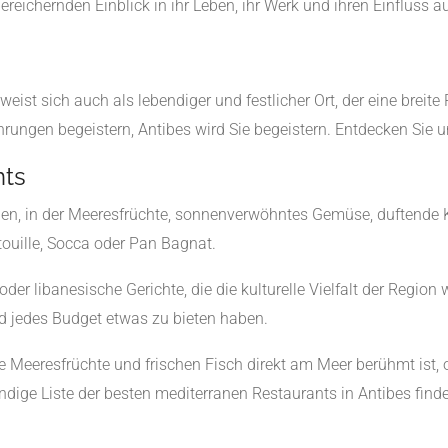
reichernden Einblick in ihr Leben, ihr Werk und ihren Einfluss a
weist sich auch als lebendiger und festlicher Ort, der eine breite P
ungen begeistern, Antibes wird Sie begeistern. Entdecken Sie un
nts
den, in der Meeresfrüchte, sonnenverwöhntes Gemüse, duftende Kr
touille, Socca oder Pan Bagnat.
der libanesische Gerichte, die die kulturelle Vielfalt der Region 
d jedes Budget etwas zu bieten haben.
e Meeresfrüchte und frischen Fisch direkt am Meer berühmt ist
ige Liste der besten mediterranen Restaurants in Antibes finden