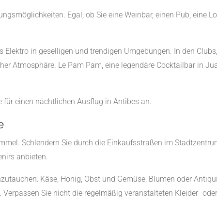
ngsmöglichkeiten. Egal, ob Sie eine Weinbar, einen Pub, eine L
s Elektro in geselligen und trendigen Umgebungen. In den Club
her Atmosphäre. Le Pam Pam, eine legendäre Cocktailbar in Juan-
e für einen nächtlichen Ausflug in Antibes an.
e
bummel. Schlendern Sie durch die Einkaufsstraßen im Stadtzentrum
nirs anbieten.
inzutauchen: Käse, Honig, Obst und Gemüse, Blumen oder Antiqu
. Verpassen Sie nicht die regelmäßig veranstalteten Kleider- od