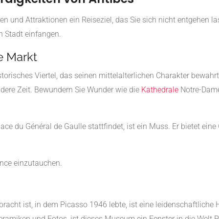
en und Attraktionen ein Reiseziel, das Sie sich nicht entgehen l
n Stadt einfangen.
e Markt
istorisches Viertel, das seinen mittelalterlichen Charakter bewa
ndere Zeit. Bewundern Sie Wunder wie die
Kathedrale
Notre-Dame-
ce du Général de Gaulle stattfindet, ist ein Muss. Er bietet ei
vence einzutauchen.
racht ist, in dem Picasso 1946 lebte, ist eine leidenschaftlic
ramiken und Fotos, ist dieses Museum ein Fenster in die Welt P