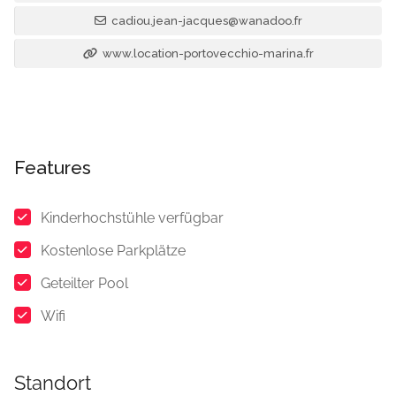
cadiou.jean-jacques@wanadoo.fr
www.location-portovecchio-marina.fr
Features
Kinderhochstühle verfügbar
Kostenlose Parkplätze
Geteilter Pool
Wifi
Standort