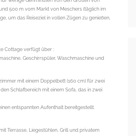
h nur wenige Gehminuten von den Grotten von
und 500 m vom Markt von Meschers (täglich im
age, um das Reiseziel in vollen Zügen zu genießen,
e Cottage verfügt über :
emaschine, Geschirrspüler, Waschmaschine und
fzimmer mit einem Doppelbett (160 cm) für zwei
 den Schlafbereich mit einem Sofa, das in zwei
en entspannten Aufenthalt bereitgestellt.
mit Terrasse, Liegestühlen, Grill und privatem