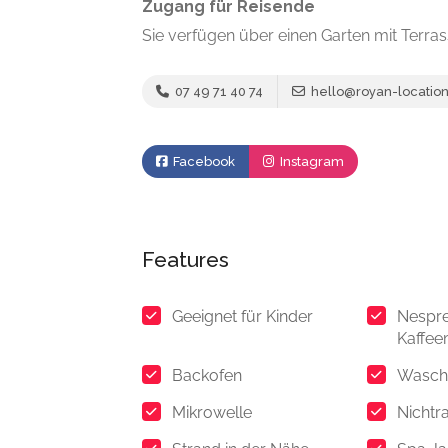
Zugang für Reisende
Sie verfügen über einen Garten mit Terrass
07 49 71 40 74
hello@royan-location
Facebook
Instagram
Features
Geeignet für Kinder
Nespr
Kaffee
Backofen
Wasch
Mikrowelle
Nichtr