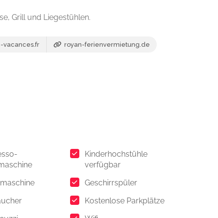
e, Grill und Liegestühlen.
-vacances.fr
royan-ferienvermietung.de
esso-
Kinderhochstühle
maschine
verfügbar
maschine
Geschirrspüler
aucher
Kostenlose Parkplätze