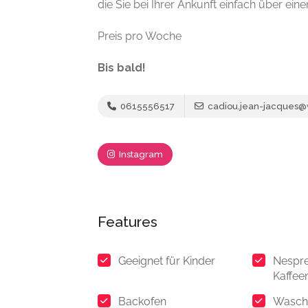
die Sie bei Ihrer Ankunft einfach über e
Preis pro Woche
Bis bald!
0615556517
cadiou.jean-jacques@
Instagram
Features
Geeignet für Kinder
Nespr
Kaffee
Backofen
Wasch