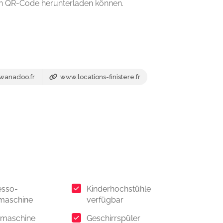
inen QR-Code herunterladen können.
wanadoo.fr
www.locations-finistere.fr
esso-
Kinderhochstühle
maschine
verfügbar
maschine
Geschirrspüler