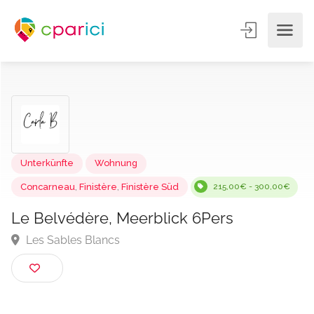
Unterkünfte
Wohnung
Concarneau
,
Finistère
,
Finistère Süd
215,00€ - 300,00
Le Belvédère, Meerblick 6Pers
Les Sables Blancs