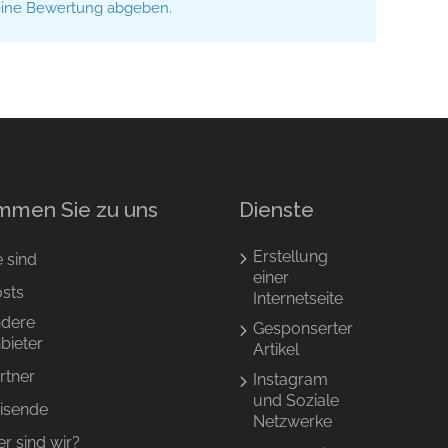
eine Bewertung abgeben.
mmen Sie zu uns
Dienste
Erstellung
e sind
einer
sts
Internetseite
dere
Gesponserter
bieter
Artikel
rtner
Instagram
und Soziale
isende
Netzwerke
r sind wir?