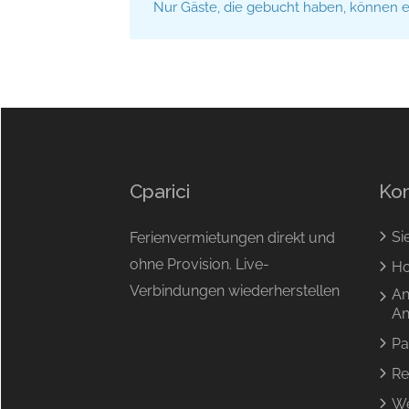
Nur Gäste, die gebucht haben, können 
Cparici
Ko
Si
Ferienvermietungen direkt und
ohne Provision. Live-
Ho
Verbindungen wiederherstellen
An
An
Pa
Re
We