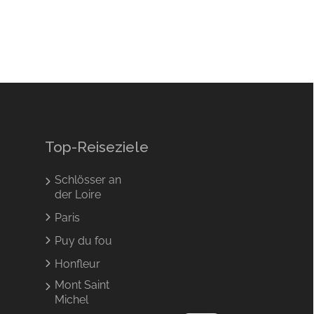
Top-Reiseziele
Schlösser an
der Loire
Paris
Puy du fou
NL
Honfleur
Mont Saint
EN
Michel
FR