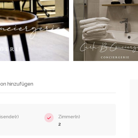
on hinzufügen
isende(r)
Zimmer(n)
2