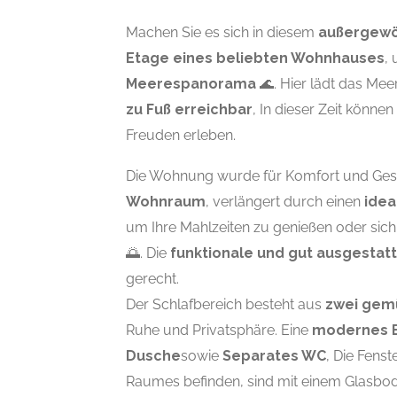
Machen Sie es sich in diesem
außergewö
Etage eines beliebten Wohnhauses
,
Meerespanorama
🌊. Hier lädt das Me
zu Fuß erreichbar
, In dieser Zeit können
Freuden erleben.
Die Wohnung wurde für Komfort und Gesell
Wohnraum
, verlängert durch einen
idea
um Ihre Mahlzeiten zu genießen oder sich
🌅. Die
funktionale und gut ausgestat
gerecht.
Der Schlafbereich besteht aus
zwei gem
Ruhe und Privatsphäre. Eine
modernes 
Dusche
sowie
Separates WC
, Die Fens
Raumes befinden, sind mit einem Glasbo