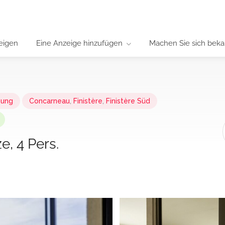
eigen
Eine Anzeige hinzufügen
Machen Sie sich beka
ung
Concarneau
,
Finistère
,
Finistère Süd
e, 4 Pers.