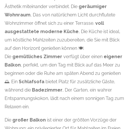
Ästhetik miteinander verbindet. Die
geräumiger
Wohnraum
, Das von natürlichem Licht durchflutete
Wohnzimmer öffnet sich zu einer Terrasse.
voll
ausgestattete moderne Küche
, Die Küche ist ideal,
um köstliche Mahlzeiten zuzubereiten, die Sie mit Blick
auf den Horizont genießen können 🍽️.
Die
gemütliches Zimmer
verfügt über einen
eigener
Balkon
, perfekt, um den Tag mit Blick auf das Meer zu
beginnen oder die Ruhe am späten Abend zu genießen
🌅. Ein
Schlafsofa
bietet Platz für zusätzliche Gäste,
während die
Badezimmer
, Der Garten, ein wahrer
Entspannungskokon, lädt nach einem sonnigen Tag zum
Relaxen ein.
Die
großer Balkon
ist einer der größten Vorzüge der
Wohnung: ein privilegierter Ort für Mahlzeiten im Freien,