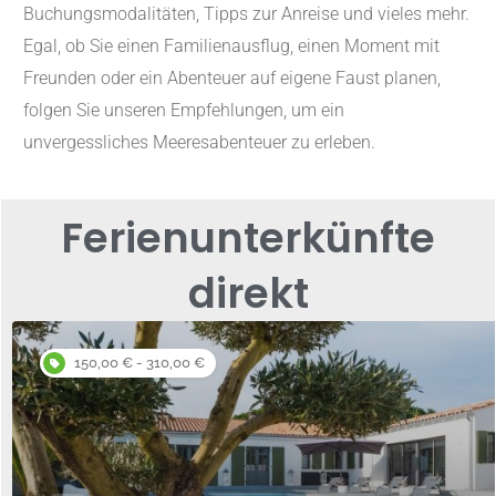
Buchungsmodalitäten, Tipps zur Anreise und vieles mehr.
Egal, ob Sie einen Familienausflug, einen Moment mit
Freunden oder ein Abenteuer auf eigene Faust planen,
folgen Sie unseren Empfehlungen, um ein
unvergessliches Meeresabenteuer zu erleben.
Ferienunterkünfte
direkt
150,00 € - 310,00 €