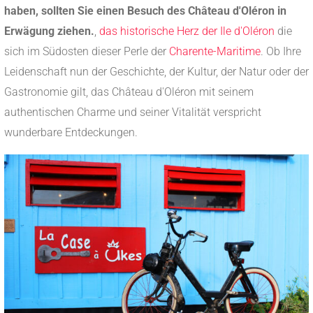
haben, sollten Sie einen Besuch des Château d'Oléron in
Erwägung ziehen.
,
das historische Herz der Ile d'Oléron
die
sich im Südosten dieser Perle der
Charente-Maritime
. Ob Ihre
Leidenschaft nun der Geschichte, der Kultur, der Natur oder der
Gastronomie gilt, das Château d'Oléron mit seinem
authentischen Charme und seiner Vitalität verspricht
wunderbare Entdeckungen.