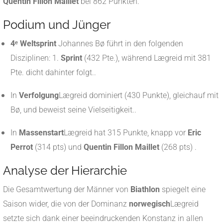
Quentin Fillon Maillet
bei 862 Punkten
.
Podium und Jünger
4ᵉ Weltsprint
Johannes Bø führt in den folgenden
Disziplinen: 1.
Sprint
(432 Pte.), während Lægreid mit 381
Pte. dicht dahinter folgt.
.
In
Verfolgung
Lægreid dominiert (430 Punkte), gleichauf mit
Bø, und beweist seine Vielseitigkeit.
.
In
Massenstart
Lægreid hat 315 Punkte, knapp vor
Eric
Perrot
(314 pts) und
Quentin Fillon Maillet
(268 pts)
.
Analyse der Hierarchie
Die Gesamtwertung der Männer von
Biathlon
spiegelt eine
Saison wider, die von der Dominanz
norwegisch
Lægreid
setzte sich dank einer beeindruckenden Konstanz in allen