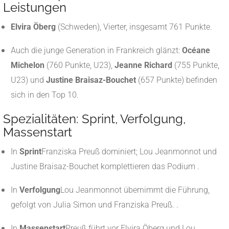
Leistungen
Elvira Öberg
(Schweden), Vierter, insgesamt 761 Punkte
.
Auch die junge Generation in Frankreich glänzt:
Océane
Michelon
(760 Punkte, U23),
Jeanne Richard
(755 Punkte,
U23) und
Justine Braisaz-Bouchet
(657 Punkte) befinden
sich in den Top 10
.
Spezialitäten: Sprint, Verfolgung,
Massenstart
In
Sprint
Franziska Preuß dominiert; Lou Jeanmonnot und
Justine Braisaz-Bouchet komplettieren das Podium
.
In
Verfolgung
Lou Jeanmonnot übernimmt die Führung,
gefolgt von Julia Simon und Franziska Preuß.
.
In
Massenstart
Preuß führt vor Elvira Öberg und Lou