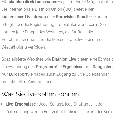
Für
biathlon direkt anschauen
Es gibt mehrere Möglichkeiten.
Die Internationale Biathlon Union (IBU) bietet einen
kostenloser Livestream
über
Eurovision Sport
Der Zugang
erfolgt über die Registrierung auf biathlonworld.com.
.
Sie
können jede Etappe des Weltcups, die Staffeln, die
Verfolgungsrennen und die Massenstarts live oder in der
Wiederholung verfolgen.
Spezialisierte Websites wie
Biathlon Live
bieten eine Echtzeit-
Überwachung des
Programm
Die
Ergebnisse
und
Ranglisten
.
Auf
Eurosport
Sie haben auch Zugang zu Live-Spielständen
und aktuellen Saisonplänen.
.
Was Sie live sehen können
Live-Ergebnisse
: Jeder Schuss, jede Strafrunde, jede
Zeitmessung wird in Echtzeit aktualisiert - das ist der Kern