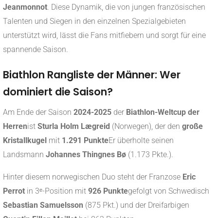
Jeanmonnot
. Diese Dynamik, die von jungen französischen
Talenten und Siegen in den einzelnen Spezialgebieten
unterstützt wird, lässt die Fans mitfiebern und sorgt für eine
spannende Saison.
Biathlon Rangliste der Männer: Wer
dominiert die Saison?
Am Ende der Saison
2024-2025
der
Biathlon-Weltcup der
Herren
ist
Sturla Holm Lægreid
(Norwegen), der den
große
Kristallkugel
mit
1.291 Punkte
Er überholte seinen
Landsmann
Johannes Thingnes Bø
(1.173 Pkte.)
.
Hinter diesem norwegischen Duo steht der Franzose
Eric
Perrot
in 3ᵉ-Position mit
926 Punkte
gefolgt von Schwedisch
Sebastian Samuelsson
(875 Pkt.) und der Dreifarbigen