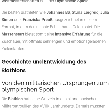
Weltmeisterschaften
oder der
Olympische Spiele
.
Die besten Biathleten wie
Johannes Bø
,
Sturla Lægreid
,
Julia
Simon
oder
Franziska Preuß
ausgezeichnet in diesem
Format, in dem der kleinste Fehler bares Geld kostet. Die
Massenstart
bietet somit eine
intensive Erfahrung
für die
Zuschauer, mit oftmals sehr engen und emotionsgeladenen
Zieleinläufen.
Geschichte und Entwicklung des
Biathlons
Von den militärischen Ursprüngen zum
olympischen Sport
Die
Biathlon
hat seine Wurzeln in den skandinavischen
Militärpatrouillen des XVIIIᵉ Jahrhunderts. Damals mussten