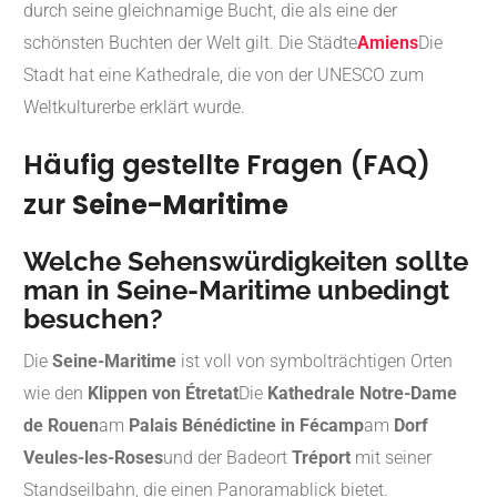
durch seine gleichnamige Bucht, die als eine der
schönsten Buchten der Welt gilt. Die Städte
Amiens
Die
Stadt hat eine Kathedrale, die von der UNESCO zum
Weltkulturerbe erklärt wurde.
Häufig gestellte Fragen (FAQ)
zur
Seine-Maritime
Welche Sehenswürdigkeiten sollte
man in Seine-Maritime unbedingt
besuchen?
Die
Seine-Maritime
ist voll von symbolträchtigen Orten
wie den
Klippen von Étretat
Die
Kathedrale Notre-Dame
de Rouen
am
Palais Bénédictine in Fécamp
am
Dorf
Veules-les-Roses
und der Badeort
Tréport
mit seiner
Standseilbahn, die einen Panoramablick bietet.