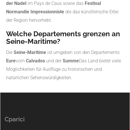
der Nadel
im Pays de Caux sowie das
Festival
Normandie Impressionniste
die das künstlerische Erbe
der Region hervorhebt.
Welche Departements grenzen an
Seine-Maritime?
Die
Seine-Maritime
ist umgeben von den Departements
Eure
vom
Calvados
und der
Summe
Das Land bietet viele
Möglichkeiten für Ausflüge zu historischen und
natürlichen Sehenswürdigkeiten.
Cparici