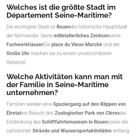
Welches ist die größte Stadt im
Département Seine-Maritime?
Die wichtigste Stadt ist
Rouen
die historische Hauptstadt
der Normandie. Seine
mittelalterliches Zentrum
seine
Fachwerkhäuser
Die
place du Vieux-Marché
und der
Große Uhr
machen sie zu einem unverzichtbaren
Reiseziel.
Welche Aktivitäten kann man mit
der Familie in Seine-Maritime
unternehmen?
Familien werden eine
Spaziergang auf den Klippen von
Étretat
ein Besuch des
Zoologischer Park von Clères
die
Entdeckung des
Schifffahrtsmuseum in Rouen
sowie die
zahlreichen
Strände und Wassersportaktivitäten
entlang