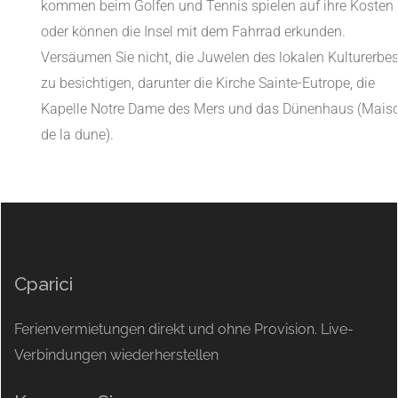
kommen beim Golfen und Tennis spielen auf ihre Kosten
oder können die Insel mit dem Fahrrad erkunden.
Versäumen Sie nicht, die Juwelen des lokalen Kulturerbe
zu besichtigen, darunter die Kirche Sainte-Eutrope, die
Kapelle Notre Dame des Mers und das Dünenhaus (Mais
de la dune).
Cparici
Ferienvermietungen direkt und ohne Provision. Live-
Verbindungen wiederherstellen