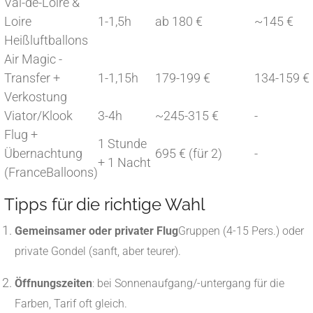
Val-de-Loire &
Loire
1-1,5h
ab 180 €
~145 €
Heißluftballons
Air Magic -
Transfer +
1-1,15h
179-199 €
134-159 €
Verkostung
Viator/Klook
3-4h
~245-315 €
-
Flug +
1 Stunde
Übernachtung
695 € (für 2)
-
+ 1 Nacht
(FranceBalloons)
Tipps für die richtige Wahl
Gemeinsamer oder privater Flug
Gruppen (4-15 Pers.) oder
private Gondel (sanft, aber teurer).
Öffnungszeiten
: bei Sonnenaufgang/-untergang für die
Farben, Tarif oft gleich.