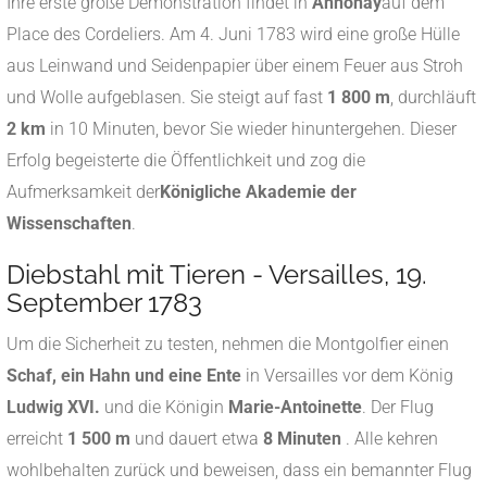
Ihre erste große Demonstration findet in
Annonay
auf dem
Place des Cordeliers. Am 4. Juni 1783 wird eine große Hülle
aus Leinwand und Seidenpapier über einem Feuer aus Stroh
und Wolle aufgeblasen. Sie steigt auf fast
1 800 m
, durchläuft
2 km
in 10 Minuten, bevor Sie wieder hinuntergehen
.
Dieser
Erfolg begeisterte die Öffentlichkeit und zog die
Aufmerksamkeit der
Königliche Akademie der
Wissenschaften
.
Diebstahl mit Tieren - Versailles, 19.
September 1783
Um die Sicherheit zu testen, nehmen die Montgolfier einen
Schaf, ein Hahn und eine Ente
in Versailles vor dem König
Ludwig XVI.
und die Königin
Marie-Antoinette
. Der Flug
erreicht
1 500 m
und dauert etwa
8 Minuten
.
Alle kehren
wohlbehalten zurück und beweisen, dass ein bemannter Flug