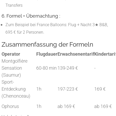
Transfers
6. Formel + Übernachtung :
Zum Beispiel bei France Balloons: Flug + Nacht 3★ B&B,
695 € für 2 Personen.
Zusammenfassung der Formeln
Operator
Flugdauer
Erwachsenentarif
Kindertari
Montgolfière
Sensation
60-80 min
139-249 €
-
(Saumur)
Sport-
Entdeckung
1h
197-223 €
169 €
(Chenonceau)
Ophorus
1h
ab 169 €
ab 169 €