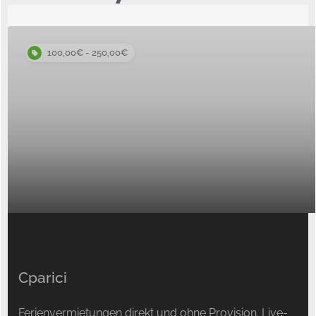
100,00€ - 250,00€
Cparici
Kurz-, mittel- und langfristige We
Ferienvermietungen direkt und ohne Provision. Live-