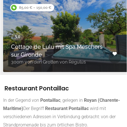
85,00 € – 150,00 €
Cottage de Lulu mit Spa Meschers
sur Gironde
300m von den Grotten von Régulus
Restaurant Pontaillac
In der Gegend von
Pontaillac
, gelegen in
Royan (Charente-
Maritime)
Der Begriff
Restaurant Pontaillac
wird mit
verschiedenen Adressen in Verbindung gebracht: von der
Strandpromenade bis zum örtlichen Bistro.