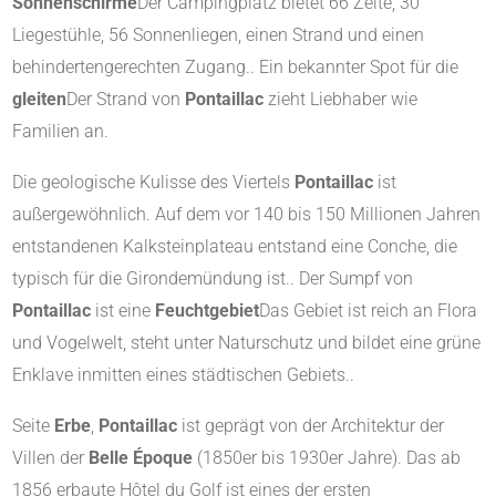
Sonnenschirme
Der Campingplatz bietet 66 Zelte, 30
Liegestühle, 56 Sonnenliegen, einen Strand und einen
behindertengerechten Zugang.
.
Ein bekannter Spot für die
gleiten
Der Strand von
Pontaillac
zieht Liebhaber wie
Familien an
.
Die geologische Kulisse des Viertels
Pontaillac
ist
außergewöhnlich. Auf dem vor 140 bis 150 Millionen Jahren
entstandenen Kalksteinplateau entstand eine Conche, die
typisch für die Girondemündung ist.
.
Der Sumpf von
Pontaillac
ist eine
Feuchtgebiet
Das Gebiet ist reich an Flora
und Vogelwelt, steht unter Naturschutz und bildet eine grüne
Enklave inmitten eines städtischen Gebiets.
.
Seite
Erbe
,
Pontaillac
ist geprägt von der Architektur der
Villen der
Belle Époque
(1850er bis 1930er Jahre). Das ab
1856 erbaute Hôtel du Golf ist eines der ersten