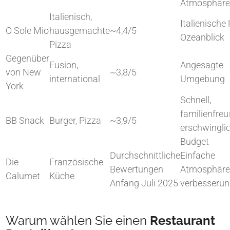
Atmosphäre
Italienisch,
Italienische
O Sole Mio
hausgemachte
~4,4/5
Ozeanblick
Pizza
Gegenüber
Fusion,
Angesagte
von New
~3,8/5
international
Umgebung
York
Schnell,
familienfreu
BB Snack
Burger, Pizza
~3,9/5
erschwingli
Budget
Durchschnittliche
Einfache
Die
Französische
Bewertungen
Atmosphäre,
Calumet
Küche
Anfang Juli 2025
verbesseru
Warum wählen Sie einen
Restaurant