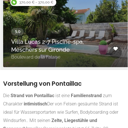
370,00 € - 370,00 €
Villa Lucas 2-7 Piscine-spa,
Meschers sur Gironde
Boulevard de la Falaise
Vorstellung von Pontaillac
Die
Strand von Pontaillac
ist eine
Familienstrand
zum
Charakter
intimistisch
Der von Felsen gesäumte Strand ist
ideal für Wassersportarten wie Surfen, Bodyboarding oder
Windsurfen.
.
Mit seinen
Zelte, Liegestühle und