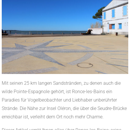
Mit seinen 25 km langen Sandstränden, zu denen auch die
wilde Pointe-Espagnole gehört, ist Ronce-les-Bains ein
Paradies für Vogelbeobachter und Liebhaber unberührter
Strände. Die Nähe zur Insel Oléron, die über die Seudre-Brücke
erreichbar ist, verleiht dem Ort noch mehr Charme.