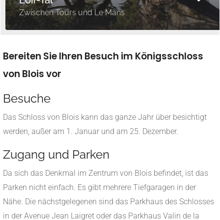
Zwischen Tours und Le Mans
Bereiten Sie Ihren Besuch im Königsschloss
von Blois vor
Besuche
Das Schloss von Blois kann das ganze Jahr über besichtigt
werden, außer am 1. Januar und am 25. Dezember.
Zugang und Parken
Da sich das Denkmal im Zentrum von Blois befindet, ist das
Parken nicht einfach. Es gibt mehrere Tiefgaragen in der
Nähe. Die nächstgelegenen sind das Parkhaus des Schlosses
in der Avenue Jean Laigret oder das Parkhaus Valin de la