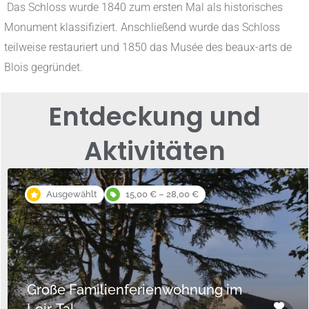
Das Schloss wurde 1840 zum ersten Mal als historisches
Monument klassifiziert. Anschließend wurde das Schloss
teilweise restauriert und 1850 das Musée des beaux-arts de
Blois gegründet.
Entdeckung und
Aktivitäten
Ausgewählt
15,00 € – 28,00 €
Große Familienferienwohnung im
Loir-Tal