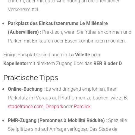
entfernt, aber mit guter Anbindung an die öffentlichen
Verkehrsmittel.
Parkplatz des Einkaufszentrums Le Millénaire
(Aubervilliers)
: Praktisch, wenn Sie früher ankommen und
Parken mit Einkaufen oder Essen kombinieren möchten.
Einige Parkplätze sind auch in
La Villette
oder
Kapellentor
mit direktem Zugang über das
RER B oder D
.
Praktische Tipps
Online-Buchung
: Es wird dringend empfohlen, Ihren
Parkplatz im Voraus auf Plattformen zu buchen, wie z. B.
stadefrance.com
,
Onepark
oder
Parclick
.
PMR-Zugang (Personnes à Mobilité Réduite)
: Spezielle
Stellplätze sind auf Anfrage verfügbar. Das Stade de