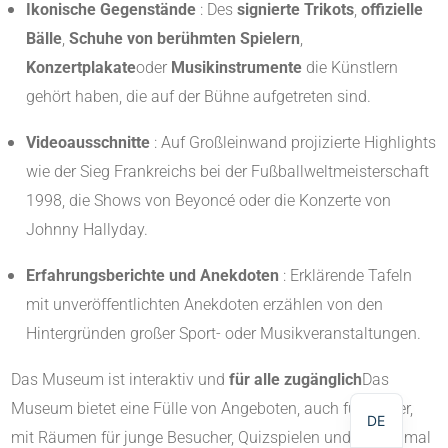
Ikonische Gegenstände
: Des
signierte Trikots
,
offizielle
Bälle
,
Schuhe von berühmten Spielern
,
Konzertplakate
oder
Musikinstrumente
die Künstlern
gehört haben, die auf der Bühne aufgetreten sind.
Videoausschnitte
: Auf Großleinwand projizierte Highlights
wie der Sieg Frankreichs bei der Fußballweltmeisterschaft
1998, die Shows von Beyoncé oder die Konzerte von
Johnny Hallyday.
Erfahrungsberichte und Anekdoten
: Erklärende Tafeln
mit unveröffentlichten Anekdoten erzählen von den
NL
Hintergründen großer Sport- oder Musikveranstaltungen.
EN
Das Museum ist interaktiv und
für alle zugänglich
Das
FR
Museum bietet eine Fülle von Angeboten, auch für Kinder,
DE
mit Räumen für junge Besucher, Quizspielen und manchmal