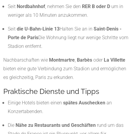
Seit
Nordbahnhof
, nehmen Sie den
RER B oder D
um in
weniger als 10 Minuten anzukommen.
Seit
die U-Bahn-Linie 13
Halten Sie an in
Saint-Denis -
Porte de Paris
Die Wohnung liegt nur wenige Schritte vom
Stadion entfernt.
Nachbarschaften wie
Montmartre
,
Barbès
oder
La Villette
bieten eine gute Verbindung zum Stadion und ermöglichen
es gleichzeitig, Paris zu erkunden.
Praktische Dienste und Tipps
Einige Hotels bieten einen
spätes Auschecken
an
Konzertabenden.
Die
Nähe zu Restaurants und Geschäften
rund um das
Stade de France ist ein Pluspunkt, vor allem für