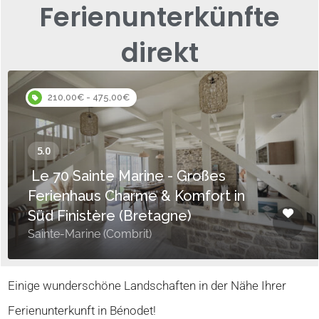
Ferienunterkünfte
direkt
210,00€ - 475,00€
Le 70 Sainte Marine - Großes
Ferienhaus Charme & Komfort in
Süd Finistère (Bretagne)
Sainte-Marine (Combrit)
Einige wunderschöne Landschaften in der Nähe Ihrer
Ferienunterkunft in Bénodet!