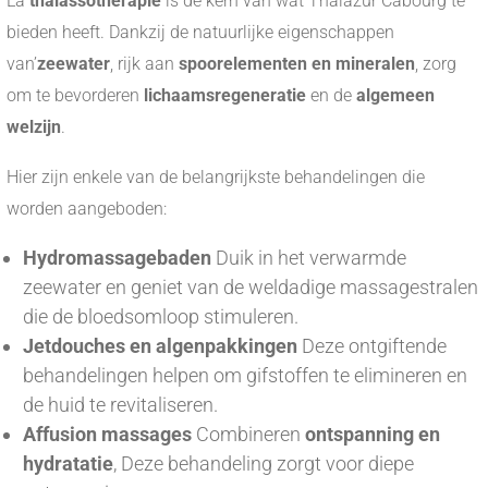
La
thalassotherapie
is de kern van wat Thalazur Cabourg te
bieden heeft. Dankzij de natuurlijke eigenschappen
van’
zeewater
, rijk aan
spoorelementen en mineralen
, zorg
om te bevorderen
lichaamsregeneratie
en de
algemeen
welzijn
.
Hier zijn enkele van de belangrijkste behandelingen die
worden aangeboden:
Hydromassagebaden
Duik in het verwarmde
zeewater en geniet van de weldadige massagestralen
die de bloedsomloop stimuleren.
Jetdouches en algenpakkingen
Deze ontgiftende
behandelingen helpen om gifstoffen te elimineren en
de huid te revitaliseren.
Affusion massages
Combineren
ontspanning en
hydratatie
, Deze behandeling zorgt voor diepe