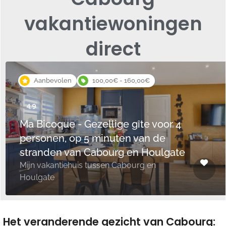
vakantiewoningen
direct
Aanbevolen
100,00€ - 160,00€
Ma Bicoque - Gezellige gîte voor 4
personen, op 5 minuten van de
stranden van Cabourg en Houlgate
Mijn vakantiehuis tussen Cabourg en
Houlgate
Het veranderende gezicht van Cabourg: