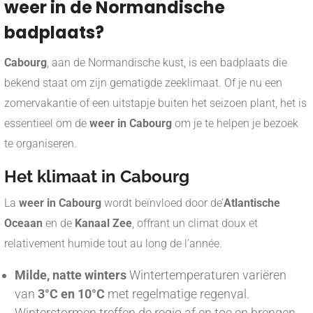
weer in de Normandische
badplaats?
Cabourg
, aan de Normandische kust, is een badplaats die
bekend staat om zijn gematigde zeeklimaat. Of je nu een
zomervakantie of een uitstapje buiten het seizoen plant, het is
essentieel om de
weer in Cabourg
om je te helpen je bezoek
te organiseren.
Het klimaat in Cabourg
La
weer in Cabourg
wordt beïnvloed door de’
Atlantische
Oceaan
en de
Kanaal Zee
, offrant un climat doux et
relativement humide tout au long de l’année.
Milde, natte winters
Wintertemperaturen variëren
van
3°C en 10°C
met regelmatige regenval.
Winterstormen treffen de regio af en toe en brengen