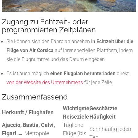
Zugang zu Echtzeit- oder
programmierten Zeitplänen
Sie können sich den Fahrplan ansehen
in Echtzeit über die
Flüge von Air Corsica
auf ihrer speziellen Plattform, indem
sie die Flugnummer und das Datum eingeben.
Es ist auch möglich
einen Flugplan herunterladen
direkt
von der Website des Unternehmens
für jede Zeile.
Zusammenfassend
Wichtigste
Geschätzte
Herkunft / Flughafen
Reiseziele
Häufigkeit
Ajaccio, Bastia, Calvi,
Tägliche
Sehr häufig jeden
Figari
→ Metropole
Flüge (bis
Tag