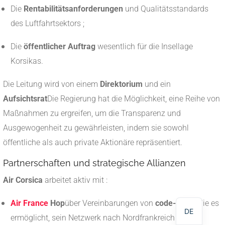
Die
Rentabilitätsanforderungen
und Qualitätsstandards
des Luftfahrtsektors ;
Die
öffentlicher Auftrag
wesentlich für die Insellage
Korsikas.
Die Leitung wird von einem
Direktorium
und ein
Aufsichtsrat
Die Regierung hat die Möglichkeit, eine Reihe von
Maßnahmen zu ergreifen, um die Transparenz und
Ausgewogenheit zu gewährleisten, indem sie sowohl
öffentliche als auch private Aktionäre repräsentiert.
NL
Partnerschaften und strategische Allianzen
EN
Air Corsica
arbeitet aktiv mit :
FR
Air France
Hop
über Vereinbarungen von
code-share
die es
DE
ermöglicht, sein Netzwerk nach Nordfrankreich und