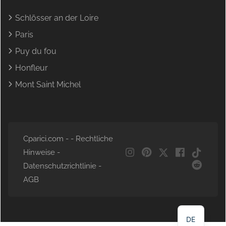
Schlösser an der Loire
Paris
Puy du fou
Honfleur
Mont Saint Michel
Cparici.com - -
Rechtliche
Hinweise
-
Datenschutzrichtlinie
-
NL
AGB
EN
FR
DE