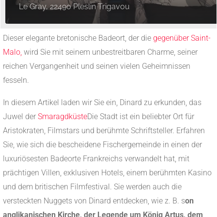
Le Gray, 22490 Pleslin Trigavou
Dieser elegante bretonische Badeort, der die
gegenüber Saint-
Malo,
wird Sie mit seinem unbestreitbaren Charme, seiner
reichen Vergangenheit und seinen vielen Geheimnissen
fesseln.
In diesem Artikel laden wir Sie ein, Dinard zu erkunden, das
Juwel der
Smaragdküste
Die Stadt ist ein beliebter Ort für
Aristokraten, Filmstars und berühmte Schriftsteller. Erfahren
Sie, wie sich die bescheidene Fischergemeinde in einen der
luxuriösesten Badeorte Frankreichs verwandelt hat, mit
prächtigen Villen, exklusiven Hotels, einem berühmten Kasino
und dem britischen Filmfestival. Sie werden auch die
versteckten Nuggets von Dinard entdecken, wie z. B. s
on
anglikanischen Kirche, der Legende um König Artus, dem