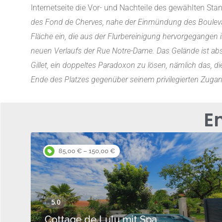
Internetseite die Vor- und Nachteile des gewählten Sta
des Fond de Cherves, nahe der Einmündung des Boulevard
Fläche ein, die aus der Flurbereinigung hervorgegangen 
neuen Verlaufs der Rue Notre-Dame. Das Gelände ist absc
Gillet, ein doppeltes Paradoxon zu lösen, nämlich das
Ende des Platzes gegenüber seinem privilegierten Zugang
E
85,00 € – 150,00 €
Cottage de Lulu mit Spa