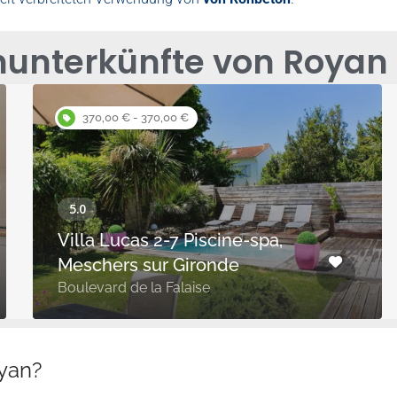
nunterkünfte von Royan 
370,00 € - 370,00 €
Villa Lucas 2-7 Piscine-spa,
Meschers sur Gironde
Boulevard de la Falaise
oyan?