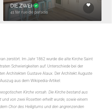
DIE ZWEI
41 ter rue de paradis
n zerstört. Im Jahr 1862 wurde die alte Kirche Saint
raten Schwierigkeiten auf: Unterschiede bei der
n Architekten Gustave Alaux. Der Architekt Auguste
Auszug aus dem Wikipedia-Artikel:
 neogotischen Kirche vorsah. Die Kirche bestand aus
mt und von zwei Rosetten erhellt wurde, sowie einem
it dem Chor des Heiligtums und den angrenzenden