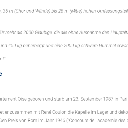
en, 36 m (Chor und Wände) bis 28 m (Mitte) hohen Umfassungsteile
 für mehr als 2000 Gläubige, die alle ohne Ausnahme den Hauptal
50 und 450 kg beherbergt und eine 2000 kg schwere Hummel erwart
nt".
e
rtement Oise geboren und starb am 23. September 1987 in Pari
t er zusammen mit René Coulon die Kapelle im Lager und dekorier
oßen Preis von Rom im Jahr 1946 ("Concours de l'académie des 