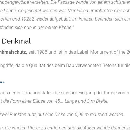
rippengewölbe versehen. Die Fassade wurde von einem schlanken G
Labbé, eingerichtet worden war. Vier Fialen umrahmten eine acht
fen und 19282 wieder aufgebaut. Im Inneren befanden sich ein
finden sich nun in der neuen Kirche."
es Denkmal
enkmalschutz.
seit 1988 und ist in das Label 'Monument of the 20t
Eingriffe, da die Qualität des beim Bau verwendeten Betons für d
..
aus der Informationstafel, die sich am Eingang der Kirche von 
 die Form einer Ellipse von 45... Länge und 3 m Breite.
wei Punkten ruht, auf eine Dicke von 0,08 m reduziert werden.
h, die inneren Pfeiler zu entfernen und die Außenwände dünner 