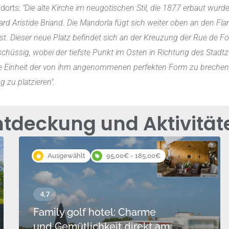
ndorts:
"Die alte Kirche im neugotischen Stil, die 1877 erbaut wu
 Aristide Briand. Die Mandorla fügt sich weiter oben an den Flan
ist. Dieser neue Platz befindet sich an der Kreuzung der Rue de F
hüssig, wobei der tiefste Punkt im Osten in Richtung des Stadtze
, die Einheit der von ihm angenommenen perfekten Form zu breche
 zu platzieren".
ntdeckung und Aktivität
Ausgewählt
95,00€ - 185,00€
Family golf hotel: Charme
und Gemütlichkeit direkt am