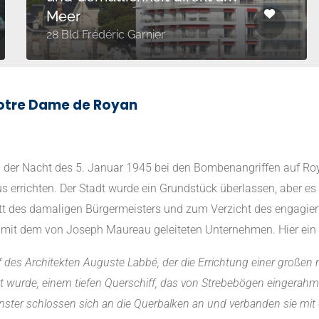
Meer
28 Bld Frédéric Garnier
Notre Dame de Royan
 der Nacht des 5. Januar 1945 bei den Bombenangriffen auf Roya
errichten. Der Stadt wurde ein Grundstück überlassen, aber es t
 des damaligen Bürgermeisters und zum Verzicht des engagierte
mit dem von Joseph Maureau geleiteten Unternehmen. Hier ein 
f des Architekten Auguste Labbé, der die Errichtung einer großen
iert wurde, einem tiefen Querschiff, das von Strebebögen eingerah
fenster schlossen sich an die Querbalken an und verbanden sie m