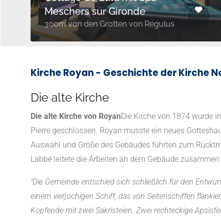
Meschers sur Gironde
300m von den Grotten von Régulus
Kirche Royan - Geschichte der Kirche 
Die alte Kirche
Die alte Kirche von Royan
Die Kirche von 1874 wurde in
Pierre geschlossen. Royan musste ein neues Gotteshaus 
Auswahl und Größe des Gebäudes führten zum Rücktritt
Labbé leitete die Arbeiten an dem Gebäude zusammen 
"Die Gemeinde entschied sich schließlich für den Entwur
einem vierjochigen Schiff, das von Seitenschiffen flank
Kopfende mit zwei Sakristeien. Zwei rechteckige Apsis