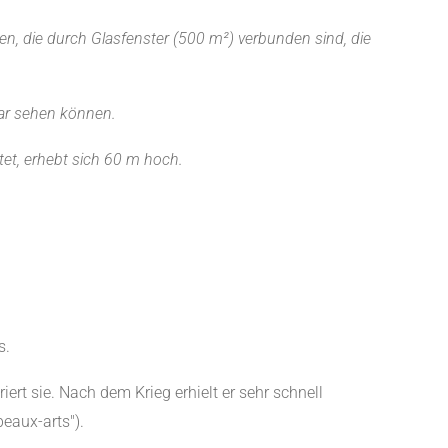
n, die durch Glasfenster (500 m²) verbunden sind, die
tar sehen können.
et, erhebt sich 60 m hoch.
s.
t sie. Nach dem Krieg erhielt er sehr schnell
beaux-arts").