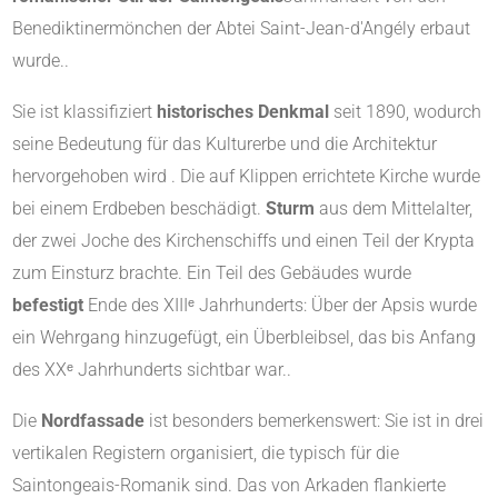
Benediktinermönchen der Abtei Saint-Jean-d'Angély erbaut
wurde.
.
Sie ist klassifiziert
historisches Denkmal
seit 1890, wodurch
seine Bedeutung für das Kulturerbe und die Architektur
hervorgehoben wird
.
Die auf Klippen errichtete Kirche wurde
bei einem Erdbeben beschädigt.
Sturm
aus dem Mittelalter,
der zwei Joche des Kirchenschiffs und einen Teil der Krypta
zum Einsturz brachte
.
Ein Teil des Gebäudes wurde
befestigt
Ende des XIIIᵉ Jahrhunderts: Über der Apsis wurde
ein Wehrgang hinzugefügt, ein Überbleibsel, das bis Anfang
des XXᵉ Jahrhunderts sichtbar war.
.
Die
Nordfassade
ist besonders bemerkenswert: Sie ist in drei
vertikalen Registern organisiert, die typisch für die
Saintongeais-Romanik sind. Das von Arkaden flankierte