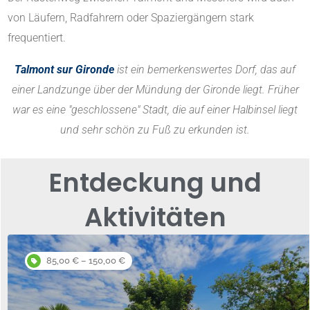
von Läufern, Radfahrern oder Spaziergängern stark
frequentiert.
Talmont sur Gironde
ist ein bemerkenswertes Dorf, das auf
einer Landzunge über der Mündung der Gironde liegt. Früher
war es eine "geschlossene" Stadt, die auf einer Halbinsel liegt
und sehr schön zu Fuß zu erkunden ist.
Entdeckung und
Aktivitäten
85,00 € – 150,00 €