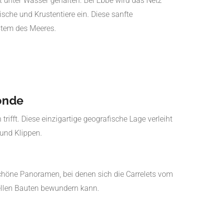
t unter Wasser gehalten. Bei Ebbe wird das Netz
sche und Krustentiere ein. Diese sanfte
stem des Meeres.
onde
trifft. Diese einzigartige geografische Lage verleiht
und Klippen.
rschöne Panoramen, bei denen sich die Carrelets vom
nellen Bauten bewundern kann.