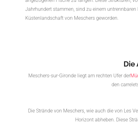
angezogenen Fische zu fangen. Diese Strukturen, v
Jahrhundert stammen, sind zu einem untrennbaren B
Küstenlandschaft von Meschers geworden.
Die
Meschers-sur-Gironde liegt am rechten Ufer der
Mün
den carrele
Die Strände von Meschers, wie auch die von Les V
Horizont abheben. Diese Strä