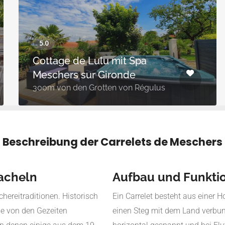
Cottage de Lulu mit Spa
Meschers sur Gironde
300m von den Grotten von Régulus
Beschreibung der Carrelets de Meschers
acheln
Aufbau und Funkti
chereitraditionen. Historisch
Ein Carrelet besteht aus einer Ho
ie von den Gezeiten
einen Steg mit dem Land verbund