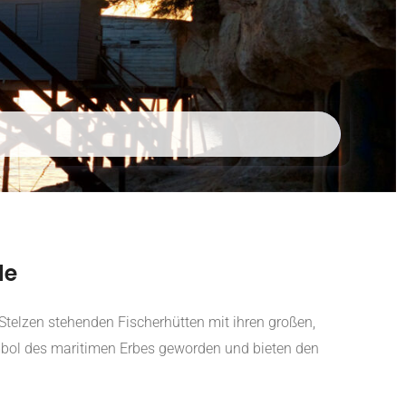
de
Stelzen stehenden Fischerhütten mit ihren großen,
mbol des maritimen Erbes geworden und bieten den