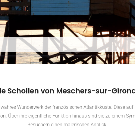
ie Schollen von Meschers-sur-Giron
 wahres Wunderwerk der französischen Atlantikküste. Diese auf 
on. Über ihre eigentliche Funktion hinaus sind sie zu einem Sy
Besuchern einen malerischen Anblick.