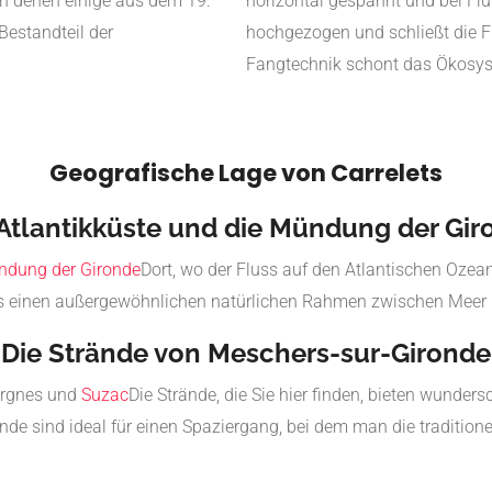
on denen einige aus dem 19.
horizontal gespannt und bei Flu
estandteil der
hochgezogen und schließt die Fi
Fangtechnik schont das Ökosy
Geografische Lage von Carrelets
 Atlantikküste und die Mündung der Gir
dung der Gironde
Dort, wo der Fluss auf den Atlantischen Ozean 
ts einen außergewöhnlichen natürlichen Rahmen zwischen Meer 
Die Strände von Meschers-sur-Gironde
ergnes und
Suzac
Die Strände, die Sie hier finden, bieten wunde
nde sind ideal für einen Spaziergang, bei dem man die traditio