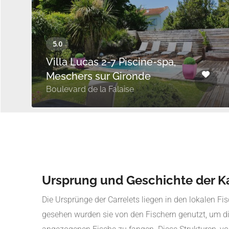
Villa Lucas 2-7 Piscine-spa,
Meschers sur Gironde
Boulevard de la Falaise
Ursprung und Geschichte der K
Die Ursprünge der Carrelets liegen in den lokalen Fis
gesehen wurden sie von den Fischern genutzt, um d