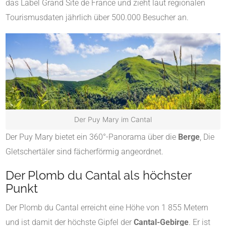
das Label Grand Site de France und zieht laut regionalen
Tourismusdaten jährlich über 500.000 Besucher an.
Der Puy Mary im Cantal
Der Puy Mary bietet ein 360°-Panorama über die
Berge
, Die
Gletschertäler sind fächerförmig angeordnet.
Der Plomb du Cantal als höchster
Punkt
Der Plomb du Cantal erreicht eine Höhe von 1 855 Metern
und ist damit der höchste Gipfel der
Cantal-Gebirge
. Er ist