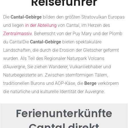
Reiseführer
Die
Cantal-Gebirge
bilden den größten Stratovulkan Europas
und liegen
in der Abteilung
von
Cantal
, im Herzen des
Zentralmassiv
. Beherrscht von der
Puy Mary
und der
Plomb
du Cantal
Die
Cantal-Gebirge
bieten spektakuläre
Landschaften, die durch die Erosion der Gletscher geformt
wurden. Als Teil des
Regionaler Naturpark Volcans
d'Auvergne
, Sie ziehen Wanderer, Vulkanliebhaber und
Naturbegeisterte an. Zwischen sternförmigen Tälern,
traditionellen Burons und AOP-Käse, die
Berge
verkörpern
die natürliche und kulturelle Identität der Auvergne.
Ferienunterkünfte
Cantal direkt