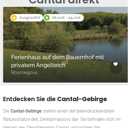
Ausgewählt
68,00€ - 95,00€
Ferienhaus auf dem Bauernhof mit
privatem Angelteich
Roumegoux
Entdecken Sie die
Cantal-Gebirge
Die
Cantal-Gebirge
stellen einen der beeindruckendsten
Naturschätze des Zentralmassivs dar. Sie befinden sich im
Herzen des Departements Cantal und prägen die