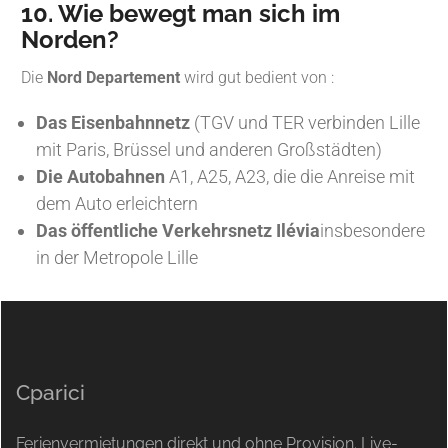
10. Wie bewegt man sich im
Norden?
Die
Nord Departement
wird gut bedient von :
Das Eisenbahnnetz
(TGV und TER verbinden Lille
mit Paris, Brüssel und anderen Großstädten)
Die Autobahnen
A1, A25, A23, die die Anreise mit
dem Auto erleichtern
Das öffentliche Verkehrsnetz Ilévia
insbesondere
in der Metropole Lille
Cparici
Ferienvermietungen direkt und ohne Provision. Live-