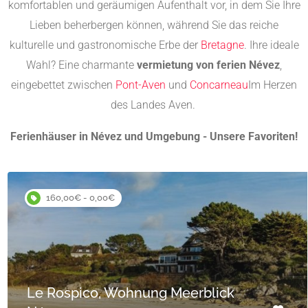
komfortablen und geräumigen Aufenthalt vor, in dem Sie Ihre
Lieben beherbergen können, während Sie das reiche
kulturelle und gastronomische Erbe der
Bretagne
. Ihre ideale
Wahl? Eine charmante
vermietung von ferien Névez
,
eingebettet zwischen
Pont-Aven
und
Concarneau
Im Herzen
des Landes Aven.
Ferienhäuser in Névez und Umgebung - Unsere Favoriten!
160,00€ - 0,00€
Le Rospico, Wohnung Meerblick