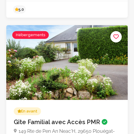
Hébergements
Pas encore d'avis
En avant
Gîte Familial avec Accès PMR
149 Rte de Pen An Neac'H, 29650 Plouégat-