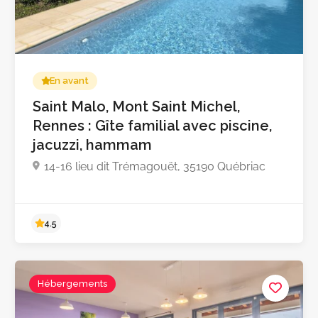
En avant
Saint Malo, Mont Saint Michel,
Rennes : Gîte familial avec piscine,
Pas encore d'avis
jacuzzi, hammam
14-16 lieu dit Trémagouët, 35190 Québriac
Hébergements