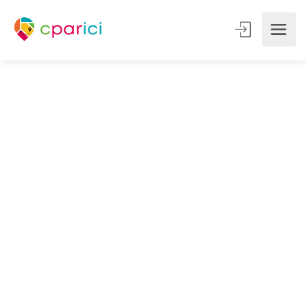
Article sponsorisé : boostez
votre visibilité dans le
tourisme...
Vous êtes conciergerie, travel planner,
constructeur d’hébergements insolites,