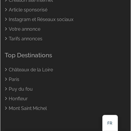
Creation site Internet
Article sponsorisé
Instagram et Réseaux sociaux
Votre annonce
Tarifs annonces
Top Destinations
Châteaux de la Loire
Paris
Puy du fou
NL
Honfleur
DE
Mont Saint Michel
EN
FR