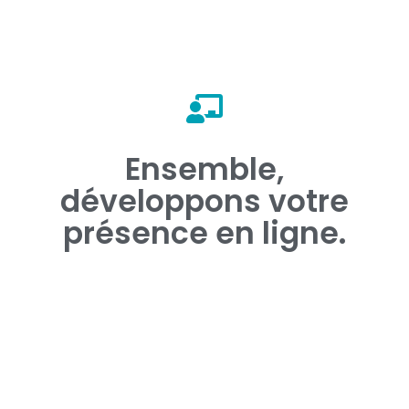
Demandez un rendez-vous téléphonique.
Ensemble,
📞 Contactez-nous !
développons votre
présence en ligne.