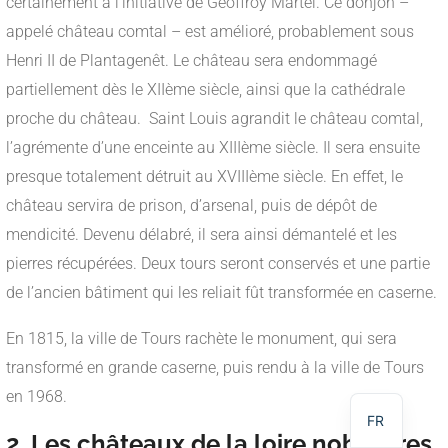
certainement à l’initiative de Geoffroy Martel. Ce donjon –
appelé château comtal – est amélioré, probablement sous
Henri II de Plantagenêt. Le château sera endommagé
partiellement dès le XIIème siècle, ainsi que la cathédrale
proche du château. Saint Louis agrandit le château comtal,
l’agrémente d’une enceinte au XIIIème siècle. Il sera ensuite
presque totalement détruit au XVIIIème siècle. En effet, le
château servira de prison, d’arsenal, puis de dépôt de
mendicité. Devenu délabré, il sera ainsi démantelé et les
pierres récupérées. Deux tours seront conservés et une partie
de l’ancien bâtiment qui les reliait fût transformée en caserne.
NL
En 1815, la ville de Tours rachète le monument, qui sera
DE
transformé en grande caserne, puis rendu à la ville de Tours
EN
en 1968.
FR
2. Les châteaux de la loire nobiliaires