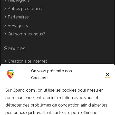
Hébergeurs
Autres prestataires
Partenaires
Voyageurs
Qui sommes-nous?
Services
Creation site Internet
Article sponsorisé
On vous présente nos
Cookies !
Instagram et Réseaux sociaux
Votre annonce
Sur Cparici.com , on utilise les cookies pour mesurer
Tarifs annonces
notre audience, entretenir la relation avec vous et
détecter des problèmes de conception afin d'aider les
Top Destinations
personnes qui travaillent sur le site pour offrir une