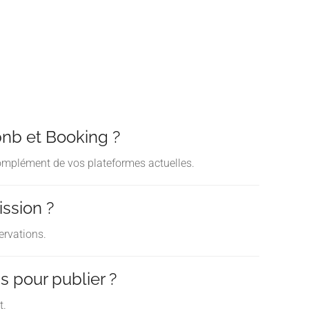
bnb et Booking ?
complément de vos plateformes actuelles.
ission ?
ervations.
 pour publier ?
t.