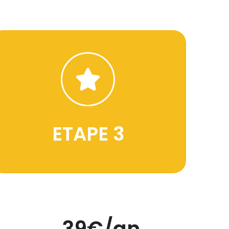
vacanciers
visible et créez un lien direct avec les
En créant votre annonce, vous devenez
ETAPE 3
JE CREE MON ANNONCE