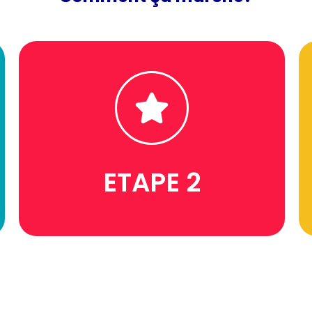
réservation, et c'est rentabilisé!
an, sans engagement. Une seule
A partir de 39 euros seulement pour un
ETAPE 2
JE CHOISIS UN FORFAIT