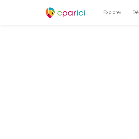
Explorer
Dé
Obtenez plus de 
sans commissi
Rejoignez les hébergeurs et pro
retrouver une relation directe a