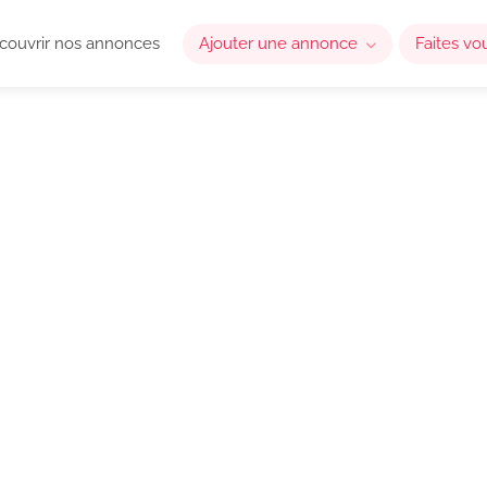
couvrir nos annonces
Ajouter une annonce
Faites vo
réservations en direct,
on
fessionnels du tourisme qui souhaitent
vec leurs voyageurs.