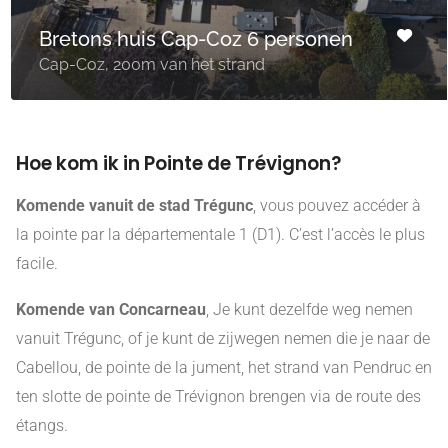
Bretons huis Cap-Coz 6 personen
Cap-Coz, 200m van het strand
Hoe kom ik in Pointe de Trévignon?
Komende vanuit de stad Trégunc
, vous pouvez accéder à
la pointe par la départementale 1 (D1). C’est l’accès le plus
facile.
Komende van Concarneau
, Je kunt dezelfde weg nemen
vanuit Trégunc, of je kunt de zijwegen nemen die je naar de
Cabellou, de pointe de la jument, het strand van Pendruc en
ten slotte de pointe de Trévignon brengen via de route des
étangs.