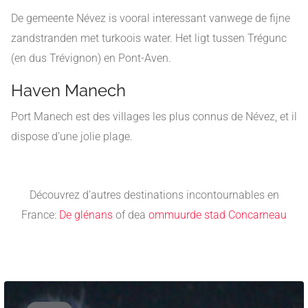
De gemeente Névez is vooral interessant vanwege de fijne
zandstranden met turkoois water. Het ligt tussen Trégunc
(en dus Trévignon) en Pont-Aven.
Haven Manech
Port Manech est des villages les plus connus de Névez, et il
dispose d’une jolie plage.
Découvrez d’autres destinations incontournables en
France:
De glénans
of de
a
ommuurde stad Concarneau