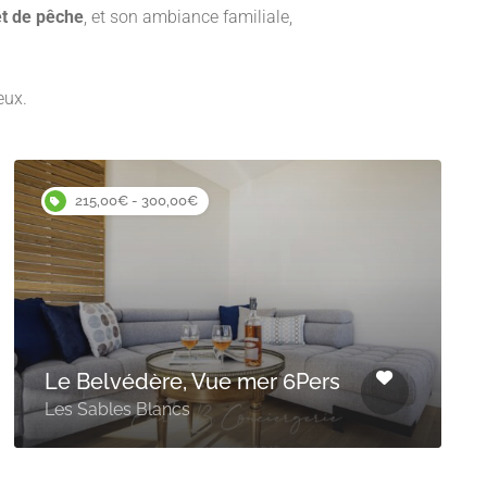
et de pêche
, et son ambiance familiale,
eux.
215,00€ - 300,00€
Le Belvédère, Vue mer 6Pers
Les Sables Blancs