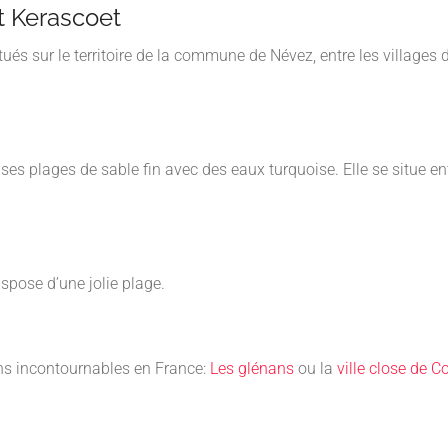
t Kerascoet
és sur le territoire de la commune de Névez, entre les villages d
s plages de sable fin avec des eaux turquoise. Elle se situe ent
ispose d’une jolie plage.
ns incontournables en France:
Les glénans
ou l
a
ville close de 