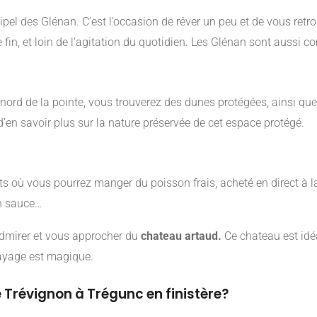
pel des Glénan. C’est l’occasion de rêver un peu et de vous ret
fin, et loin de l’agitation du quotidien. Les Glénan sont aussi co
 nord de la pointe, vous trouverez des dunes protégées, ainsi que
d’en savoir plus sur la nature préservée de cet espace protégé.
s où vous pourrez manger du poisson frais, acheté en direct à la 
en sauce…
 admirer et vous approcher du
chateau artaud.
Ce chateau est idé
 payage est magique.
e Trévignon à Trégunc en finistère?