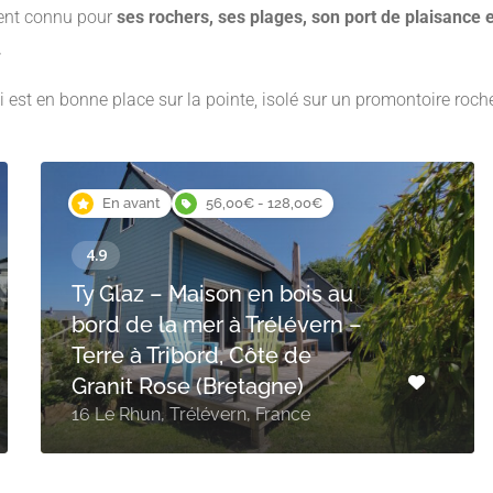
ement connu pour
ses rochers, ses plages, son port de plaisance 
.
est en bonne place sur la pointe, isolé sur un promontoire roch
En avant
56,00€ - 128,00€
Ty Glaz – Maison en bois au
bord de la mer à Trélévern –
Terre à Tribord, Côte de
Granit Rose (Bretagne)
16 Le Rhun, Trélévern, France