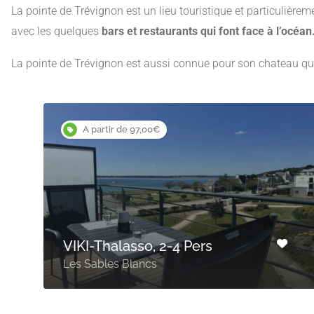
La pointe de Trévignon est un lieu touristique et particulièr
avec les quelques
bars et restaurants qui font face à l’océan
La pointe de Trévignon est aussi connue pour son chateau qui 
A partir de 97,00€
VIKI-Thalasso, 2-4 Pers
Les Sables Blancs