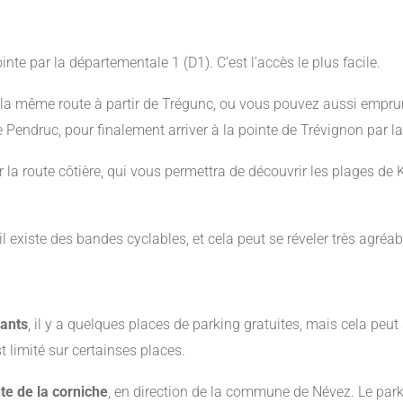
nte par la départementale 1 (D1). C’est l’accès le plus facile.
la même route à partir de Trégunc, ou vous pouvez aussi emprun
de Pendruc, pour finalement arriver à la pointe de Trévignon par l
r la route côtière, qui vous permettra de découvrir les plages de 
 il existe des bandes cyclables, et cela peut se réveler très agréab
rants
, il y a quelques places de parking gratuites, mais cela peut s
t limité sur certainses places.
ute de la corniche
, en direction de la commune de Névez. Le parki