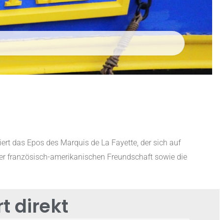
triert das Epos des Marquis de La Fayette, der sich auf
der französisch-amerikanischen Freundschaft sowie die
t direkt