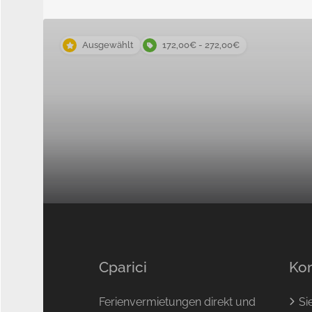
Ausgewählt
172,00€ - 272,00€
Anpassung an neue
Umweltstandards
Cparici
Ko
Auch die Hermione mit ihrer authentischen Konstruktio
aus dem 18. Jahrhundert muss sich an den
zeitgemäße
Ferienvermietungen direkt und
Si