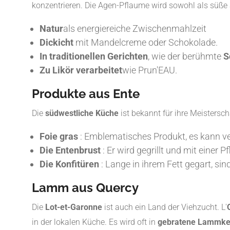
konzentrieren. Die Agen-Pflaume wird sowohl als süße 
Natur
als energiereiche Zwischenmahlzeit
Dickicht
mit Mandelcreme oder Schokolade.
In traditionellen Gerichten
, wie der berühmte
S
Zu Likör verarbeitet
wie Prun'EAU.
Produkte aus Ente
Die
südwestliche Küche
ist bekannt für ihre Meistersch
Foie gras
: Emblematisches Produkt, es kann v
Die Entenbrust
: Er wird gegrillt und mit einer 
Die Konfitüren
: Lange in ihrem Fett gegart, si
Lamm aus Quercy
Die
Lot-et-Garonne
ist auch ein Land der Viehzucht. L'
in der lokalen Küche. Es wird oft in
gebratene Lammkeul