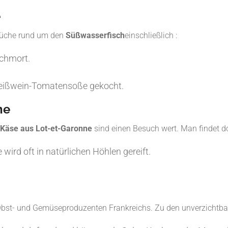
e
e Küche rund um den
Süßwasserfisch
einschließlich :
schmort.
Weißwein-Tomatensoße gekocht.
ne
Käse aus Lot-et-Garonne
sind einen Besuch wert. Man findet do
 wird oft in natürlichen Höhlen gereift.
 Obst- und Gemüseproduzenten Frankreichs. Zu den unverzichtbar