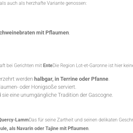
als auch als herzhafte Variante genossen:
chweinebraten mit Pflaumen
.
aft bei Gerichten mit
Ente
Die Region Lot-et-Garonne ist hier ke
erzehrt werden
halbgar, in Terrine oder Pfanne
.
Pflaumen- oder Honigsoße serviert.
nd sie eine unumgängliche Tradition der Gascogne.
Quercy-Lamm
Das für seine Zartheit und seinen delikaten Gesch
e, als Navarin oder Tajine mit Pflaumen
.