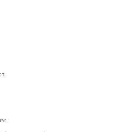
rt :
en :