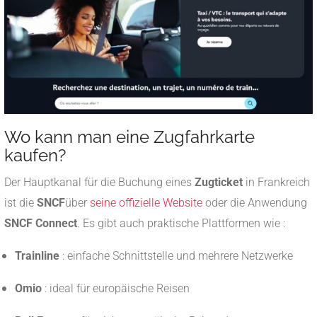
Wo kann man eine Zugfahrkarte
kaufen?
Der Hauptkanal für die Buchung eines
Zugticket
in Frankreich
ist die
SNCF
über
seine offizielle Website
oder die Anwendung
SNCF Connect
. Es gibt auch praktische Plattformen wie :
Trainline
: einfache Schnittstelle und mehrere Netzwerke
Omio
: ideal für europäische Reisen