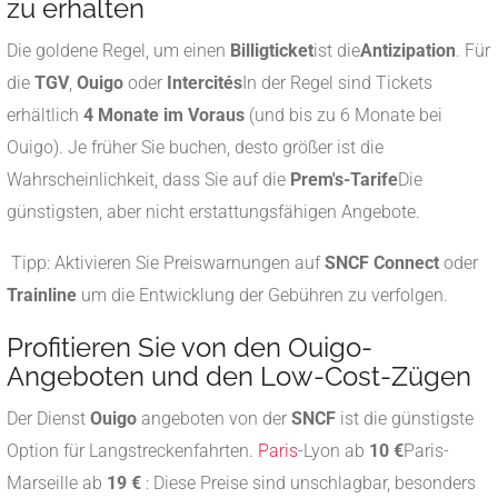
zu erhalten
Die goldene Regel, um einen
Billigticket
ist die
Antizipation
. Für
die
TGV
,
Ouigo
oder
Intercités
In der Regel sind Tickets
erhältlich
4 Monate im Voraus
(und bis zu 6 Monate bei
Ouigo). Je früher Sie buchen, desto größer ist die
Wahrscheinlichkeit, dass Sie auf die
Prem's-Tarife
Die
günstigsten, aber nicht erstattungsfähigen Angebote.
Tipp: Aktivieren Sie Preiswarnungen auf
SNCF Connect
oder
Trainline
um die Entwicklung der Gebühren zu verfolgen.
Profitieren Sie von den Ouigo-
Angeboten und den Low-Cost-Zügen
Der Dienst
Ouigo
angeboten von der
SNCF
ist die günstigste
Option für Langstreckenfahrten.
Paris
-Lyon ab
10 €
Paris-
Marseille ab
19 €
: Diese Preise sind unschlagbar, besonders