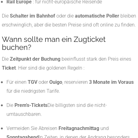
Rail Europe
: für nicht-europäische Reisende
Die
Schalter im Bahnhof
oder die
automatische Poller
bleiben
erschwinglich, aber die besten Preise sind oft online zu finden.
Wann sollte man ein Zugticket
buchen?
Die
Zeitpunkt der Buchung
beeinflusst stark den Preis eines
Ticket
. Hier sind die goldenen Regeln :
Für einen
TGV
oder
Ouigo
, reservieren
3 Monate im Voraus
für die niedrigsten Tarife.
Die
Prem's-Tickets
Die billigsten sind die nicht-
umtauschbaren.
Vermeiden Sie Abreisen
Freitagnachmittag
und
Sonntagabend
In Zeiten, in denen der Andrang besonders