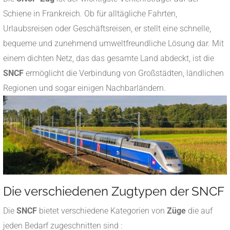
Schiene in Frankreich. Ob für alltägliche Fahrten,
Urlaubsreisen oder Geschäftsreisen, er stellt eine schnelle,
bequeme und zunehmend umweltfreundliche Lösung dar. Mit
einem dichten Netz, das das gesamte Land abdeckt, ist die
SNCF
ermöglicht die Verbindung von Großstädten, ländlichen
Regionen und sogar einigen Nachbarländern.
Die verschiedenen Zugtypen der SNCF
Die
SNCF
bietet verschiedene Kategorien von
Züge
die auf
jeden Bedarf zugeschnitten sind :